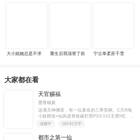
宠妻无度
大小姐她总是不求
重生后我顶替了前
宁尘单柔苏千雪
上进
夫白月光许知意裴
珩
大家都在看
天官赐福
墨香铜臭
这满天神佛里，有一位著名的三界笑柄。C天R地
小妖精攻×仙风道骨收破烂受PS①1V1主受HE。②
胡说八道，莫要考据，随便看看。③每日2000左右
连载中
183.81万字
更新，有特殊情况会在文案说明。一天只有一更，