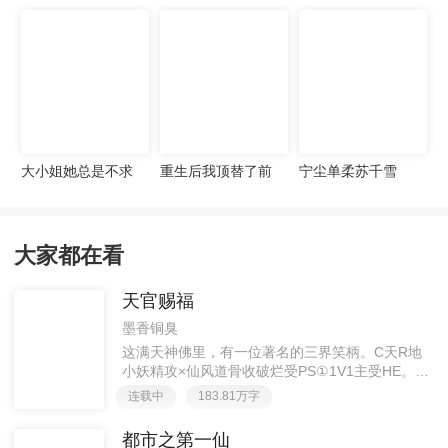
宠妻无度
大小姐她总是不求
重生后我顶替了前
宁尘单柔苏千雪
上进
夫白月光许知意裴
珩
大家都在看
天官赐福
墨香铜臭
这满天神佛里，有一位著名的三界笑柄。C天R地
小妖精攻×仙风道骨收破烂受PS①1V1主受HE。②
胡说八道，莫要考据，随便看看。③每日2000左右
连载中
183.81万字
更新，有特殊情况会在文案说明。一天只有一更，