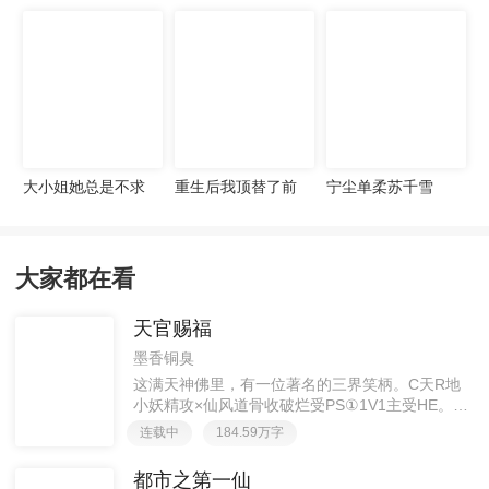
宠妻无度
大小姐她总是不求
重生后我顶替了前
宁尘单柔苏千雪
上进
夫白月光许知意裴
珩
大家都在看
天官赐福
墨香铜臭
这满天神佛里，有一位著名的三界笑柄。C天R地
小妖精攻×仙风道骨收破烂受PS①1V1主受HE。②
胡说八道，莫要考据，随便看看。③每日2000左右
连载中
184.59万字
更新，有特殊情况会在文案说明。一天只有一更，