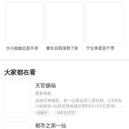
宠妻无度
大小姐她总是不求
重生后我顶替了前
宁尘单柔苏千雪
上进
夫白月光许知意裴
珩
大家都在看
天官赐福
墨香铜臭
这满天神佛里，有一位著名的三界笑柄。C天R地
小妖精攻×仙风道骨收破烂受PS①1V1主受HE。②
胡说八道，莫要考据，随便看看。③每日2000左右
连载中
183.81万字
更新，有特殊情况会在文案说明。一天只有一更，
其余时间显示更新都是在捉虫或小修。感谢帘子大