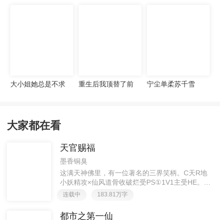
宠妻无度
大小姐她总是不求
重生后我顶替了前
宁尘单柔苏千雪
上进
夫白月光许知意裴
珩
大家都在看
天官赐福
墨香铜臭
这满天神佛里，有一位著名的三界笑柄。C天R地
小妖精攻×仙风道骨收破烂受PS①1V1主受HE。②
胡说八道，莫要考据，随便看看。③每日2000左右
连载中
183.81万字
更新，有特殊情况会在文案说明。一天只有一更，