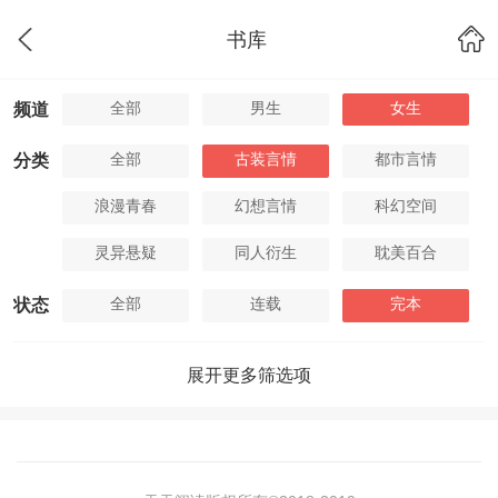
书库
全部
男生
女生
频道
全部
古装言情
都市言情
分类
浪漫青春
幻想言情
科幻空间
灵异悬疑
同人衍生
耽美百合
全部
连载
完本
状态
展开更多筛选项