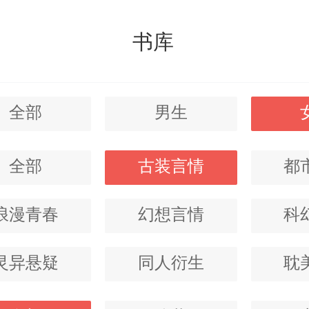
书库
全部
男生
全部
古装言情
都
浪漫青春
幻想言情
科
灵异悬疑
同人衍生
耽