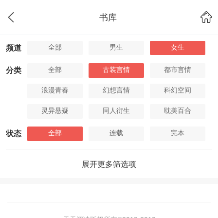
书库
全部
男生
女生
频道
全部
古装言情
都市言情
分类
浪漫青春
幻想言情
科幻空间
灵异悬疑
同人衍生
耽美百合
全部
连载
完本
状态
展开更多筛选项