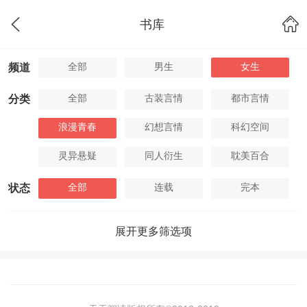
书库
全部
男生
女生
频道
全部
古装言情
都市言情
分类
浪漫青春
幻想言情
科幻空间
灵异悬疑
同人衍生
耽美百合
全部
连载
完本
状态
展开更多筛选项