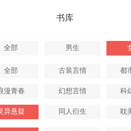
书库
全部
男生
全部
古装言情
都
浪漫青春
幻想言情
科
灵异悬疑
同人衍生
耽