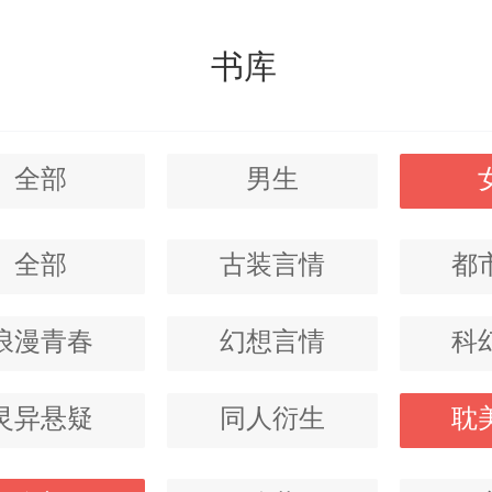
书库
全部
男生
全部
古装言情
都
浪漫青春
幻想言情
科
灵异悬疑
同人衍生
耽