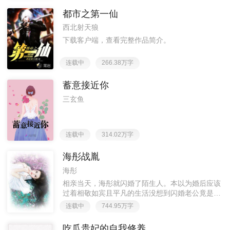
其余时间显示更新都是在捉虫或小修。感谢帘子大
都市之第一仙
大美丽的封面●ｖ●~
西北射天狼
下载客户端，查看完整作品简介。
连载中
266.38万字
蓄意接近你
三玄鱼
连载中
314.02万字
海彤战胤
海彤
相亲当天，海彤就闪婚了陌生人。本以为婚后应该
过着相敬如宾且平凡的生活没想到闪婚老公竟是个
粘人的牛皮糖。最让她惊讶的是，每次她面临困
连载中
744.95万字
境，他一出面，所有的事情都能迎刃而解。等到她
追问时，他总是说运气好，直到有一天，她看了莞
吃瓜贵妃的自我修养