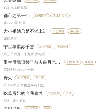
天官赐福
幻想言情
墨香铜臭
252 鬼王的生辰
都市之第一仙
幻想言情
西北射天狼
第1220章 终章
大小姐她总是不求上进
幻想言情
燕小陌
完结感言
宁尘单柔苏千雪
幻想言情
宁愿长生
第三千六百二十九章 大结局
重生后我顶替了前夫白月光许知意裴珩
幻想言情
九九月
第693章 永远在一起
野火
幻想言情
春几道
第392章 人海更迭终有归处
吃瓜贵妃的自我修养
幻想言情
暗香
583：余生有你
海彤战胤
幻想言情
海彤