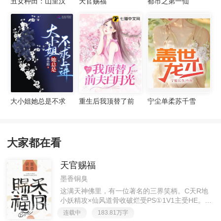
丑女种田：山里汉
天官赐福
都市之第一仙
宠妻无度
大小姐她总是不求
重生后我顶替了前
宁尘单柔苏千雪
上进
夫白月光许知意裴
珩
大家都在看
天官赐福
墨香铜臭
这满天神佛里，有一位著名的三界笑柄。C天R地
小妖精攻×仙风道骨收破烂受PS①1V1主受HE。②
胡说八道，莫要考据，随便看看。③每日2000左右
连载中
183.81万字
更新，有特殊情况会在文案说明。一天只有一更，