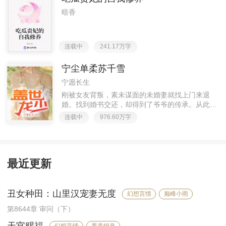
城千亿首富因为宠妻而出名的采访，惊讶地发现千
亿首富竟然和她老公长得一模一样，他宠妻成狂，
暗香
宠的就是她呀！
连载中
241.17万字
宁尘单柔苏千雪
宁愿长生
刚被女友背叛，素未谋面的未婚妻就找上门来退
婚。找到婚书交还，却得到了爷爷的传承。从此，
一跃成龙！却又发现，原来婚书还不止一张
连载中
976.60万字
最近更新
丑女种田：山里汉宠妻无度
幻想言情
巅峰小雨
第8644章 审问（下）