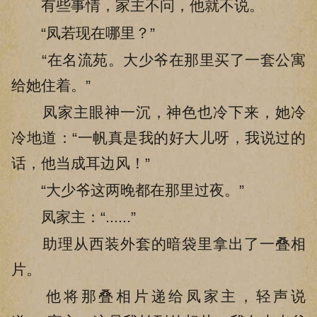
有些事情，家主不问，他就不说。
“凤若现在哪里？”
“在名流苑。大少爷在那里买了一套公寓
给她住着。”
凤家主眼神一沉，神色也冷下来，她冷
冷地道：“一帆真是我的好大儿呀，我说过的
话，他当成耳边风！”
“大少爷这两晚都在那里过夜。”
凤家主：“......”
助理从西装外套的暗袋里拿出了一叠相
片。
他将那叠相片递给凤家主，轻声说