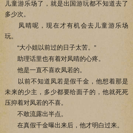
儿童游乐场了，就是出国游玩都不知道去了
多少次。
凤晴呢，现在才有机会去儿童游乐场
玩。
“大小姐以前过的日子太苦。”
助理话里也有着对凤晴的心疼。
他是一直不喜欢凤若的。
以前不知道凤若是假千金，他想着那是
未来的少主，多少都要给面子的，他就死死
压抑着对凤若的不喜。
不敢流露出半点。
在真假千金曝出来后，他才明白过来。