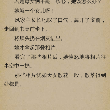
若是母女俩不能一条心，她该怎么办？
她就一个女儿呀！
凤家主长长地叹了口气，离开了窗前，
走回到书桌前坐下。
将烟头扔在烟灰缸里。
她才拿起那叠相片。
看完了那些相片后，她愤怒地将相片往
半空中一扔。
那些相片犹如天女散花一般，散落得到
处都是。