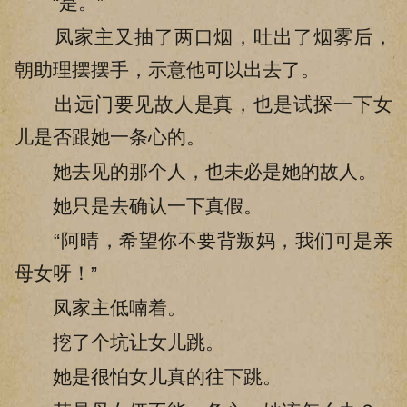
“是。”
凤家主又抽了两口烟，吐出了烟雾后，
朝助理摆摆手，示意他可以出去了。
出远门要见故人是真，也是试探一下女
儿是否跟她一条心的。
她去见的那个人，也未必是她的故人。
她只是去确认一下真假。
“阿晴，希望你不要背叛妈，我们可是亲
母女呀！”
凤家主低喃着。
挖了个坑让女儿跳。
她是很怕女儿真的往下跳。