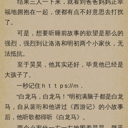
结果三人一下来，就看到爸爸妈妈正幸
福地拥抱在一起，便都有点不好意思去打扰
了。
可是，想要听睡前故事的欲望是那么的
强烈，强烈到让洛洛和明初两个小家伙，无
法抵抗。
至于昊昊，他其实还好，毕竟他已经是
大孩子了。
一秒记住ｈｔｔｐs://ｍ．
“白龙马，白龙马！”明初满脑子都是白龙
马，自从裴珩和他讲过《西游记》的小故事
后，他听歌都得听《白龙马》。
两个小家伙一左一右地围着昊昊，胖乎