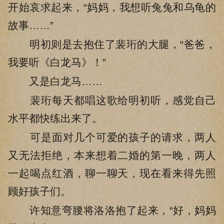
开始哀求起来，“妈妈，我想听兔兔和乌龟的
故事……”
明初则是去抱住了裴珩的大腿，“爸爸，
我要听《白龙马》！”
又是白龙马……
裴珩每天都唱这歌给明初听，感觉自己
水平都快练出来了。
可是面对几个可爱的孩子的请求，两人
又无法拒绝，本来想着二婚的第一晚，两人
一起喝点红酒，聊一聊天，现在看来得先照
顾好孩子们。
许知意弯腰将洛洛抱了起来，“好，妈妈