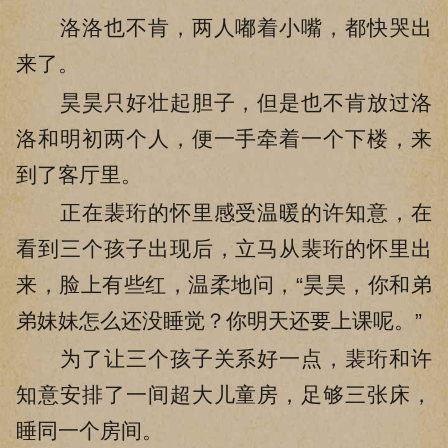
洛洛也不肯，两人嘟着小嘴，都快哭出
来了。
昊昊只好壮起胆子，但是也不肯放过洛
洛和明初两个人，便一手牵着一个下楼，来
到了客厅里。
正在裴珩的怀里感受温暖的许知意，在
看到三个孩子出现后，立马从裴珩的怀里出
来，脸上有些红，温柔地问，“昊昊，你和弟
弟妹妹怎么还没睡觉？你明天还要上课呢。”
为了让三个孩子关系好一点，裴珩和许
知意安排了一间超大儿童房，足够三张床，
睡同一个房间。