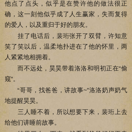
他点了点头，似乎是在赞许他的做法很正
确，这一刻他似乎成了人生赢家，失而复得
的爱人，以及重归于好的朋友。
挂了电话后，裴珩张开了双臂，许知意
笑了笑以后，温柔地扑进在了他的怀里，两
人紧紧地相拥着。
而不远处，昊昊带着洛洛和明初正在“偷
窥”。
“哥哥，找爸爸，讲故事~”洛洛奶声奶气
地提醒昊昊。
三人睡不着，所以想要下来，裴珩上去
给他们讲睡前故事。