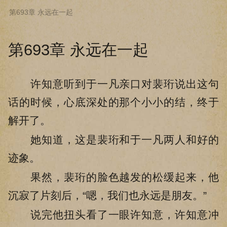
第693章 永远在一起
下拉阅读上一章
第693章 永远在一起
许知意听到于一凡亲口对裴珩说出这句
话的时候，心底深处的那个小小的结，终于
解开了。
她知道，这是裴珩和于一凡两人和好的
迹象。
果然，裴珩的脸色越发的松缓起来，他
沉寂了片刻后，“嗯，我们也永远是朋友。”
说完他扭头看了一眼许知意，许知意冲