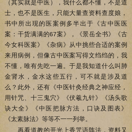
（其实就是中医），我什么都不懂，不是道
士，也不是医生，只能大量查资料查度娘，
书中所出现的医案例多半出于《古中医医
案：干货满满的67案》，《景岳全书》《古
今女科医案》《杂病》从中挑些合适的案例
来用病例，但像古中医案写得文绉绉的，我
不懂，唯有先吃一遍。于是我知道什么叫肺
金肾水，金水这些五行，可不就是涉及道
么？此外，还有《中医针灸经典之神应经，
用针咒、十三鬼穴》《伏羲九针》《汤头歌
诀大全》《中医把脉方法，口诀及图表》
《太素脉法》等等不一一列举。
再看道教的开光上香咒语阵法，资料又