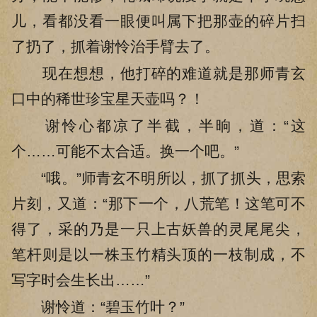
儿，看都没看一眼便叫属下把那壶的碎片扫
了扔了，抓着谢怜治手臂去了。
现在想想，他打碎的难道就是那师青玄
口中的稀世珍宝星天壶吗？！
谢怜心都凉了半截，半晌，道：“这
个……可能不太合适。换一个吧。”
“哦。”师青玄不明所以，抓了抓头，思索
片刻，又道：“那下一个，八荒笔！这笔可不
得了，采的乃是一只上古妖兽的灵尾尾尖，
笔杆则是以一株玉竹精头顶的一枝制成，不
写字时会生长出……”
谢怜道：“碧玉竹叶？”