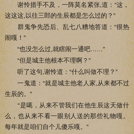
谢怜措手不及，一阵莫名紧张,道：“这，
这这这,以往三郎的生辰都是怎么过的？”
群鬼争先恐后、乱七八糟地答道：“很热
闹嘎！”
“也没怎么过,就瞎闹一通吧……”
“但是城主他根本不理啊？”
听了这句,谢怜道：“什么叫做不理？”
一鬼道：“就是城主他老人家,从来都不过
生辰的。”
“是噶，从来不管我们在他生辰这天做什
么，也从来不看一眼别人送的那些礼物嘎。
每年就是咱们自个儿傻乐嘎。”