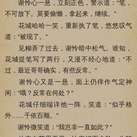
谢怜心一悬，立刻正色，警示道：“笔，
不可放下。莫要偷懒，拿起来，继续。”
花城哈哈一笑，重新执了笔，悠悠叹气
道：“被现了。”
见糊弄了过去，谢怜暗中松气。谁知，
花城提笔写了两行，又漫不经心地道：“不
过，最近哥哥确实，有些反常。”
谢怜心又是一悬，面上仍佯作气定神
闲：“哦？反常在何处？”
花城仔细端详他一阵，笑道：“似乎格
外……千依百顺。”
谢怜微笑道：“我岂非一直如此？”