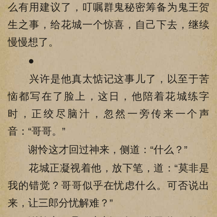
么有用建议了，叮嘱群鬼秘密筹备为鬼王贺
生之事，给花城一个惊喜，自己下去，继续
慢慢想了。
●
兴许是他真太惦记这事儿了，以至于苦
恼都写在了脸上，这日，他陪着花城练字
时，正绞尽脑汁，忽然一旁传来一个声
音：“哥哥。”
谢怜这才回过神来，侧道：“什么？”
花城正凝视着他，放下笔，道：“莫非是
我的错觉？哥哥似乎在忧虑什么。可否说出
来，让三郎分忧解难？”