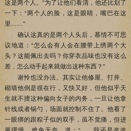
这是两个人。”为了让他们看清，他还比划了
一下：“两个人的脸，这是眼睛，嘴巴在这
里……”
确认这真的是两个人头后，慕情不可思
议地道：“怎么会有人会在腰带上绣两个大
头？这能佩出去吗？你穿衣品味也没有这么
差，怎么动手起来就做出这种东西？”
谢怜也没办法。其实让他修屋、打井、
砌墙他倒是很在行，又快又好，但他似乎天
生就不擅这种偏向女子的内务，一旦让他拿
针线或者锅勺，场面就控制不住了。他看了
一眼绑的跟粽子似的双手，虽不觉痛，但进
展缓慢，难免无奈，道：“……我还是改改