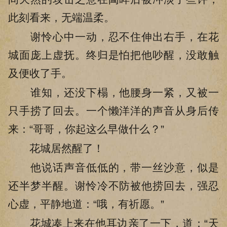
此刻看来，无端温柔。
谢怜心中一动，忍不住伸出右手，在花
城面庞上虚抚。终归是怕把他吵醒，没敢触
及便收了手。
谁知，还没下榻，他腰身一紧，又被一
只手捞了回去。一个懒洋洋的声音从身后传
来：“哥哥，你起这么早做什么？”
花城居然醒了！
他说话声音低低的，带一丝沙意，似是
还半梦半醒。谢怜冷不防被他捞回去，强忍
心虚，平静地道：“哦，有祈愿。”
花城凑上来在他耳边亲了一下，道：“天