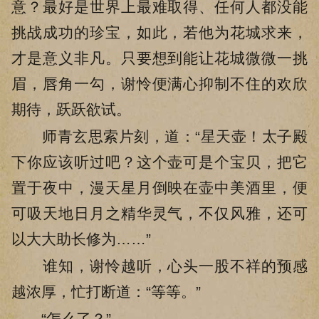
意？最好是世界上最难取得、任何人都没能
挑战成功的珍宝，如此，若他为花城求来，
才是意义非凡。只要想到能让花城微微一挑
眉，唇角一勾，谢怜便满心抑制不住的欢欣
期待，跃跃欲试。
师青玄思索片刻，道：“星天壶！太子殿
下你应该听过吧？这个壶可是个宝贝，把它
置于夜中，漫天星月倒映在壶中美酒里，便
可吸天地日月之精华灵气，不仅风雅，还可
以大大助长修为……”
谁知，谢怜越听，心头一股不祥的预感
越浓厚，忙打断道：“等等。”
“怎么了？”