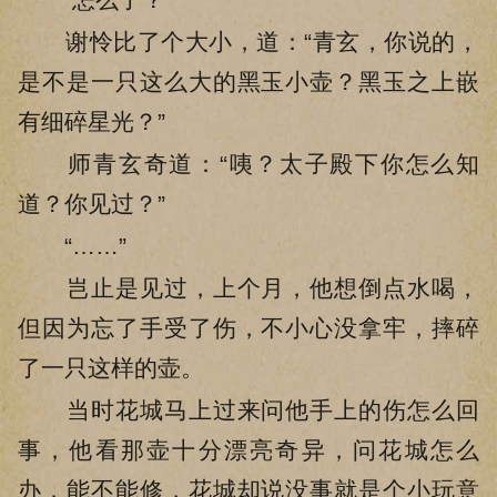
谢怜比了个大小，道：“青玄，你说的，
是不是一只这么大的黑玉小壶？黑玉之上嵌
有细碎星光？”
师青玄奇道：“咦？太子殿下你怎么知
道？你见过？”
“……”
岂止是见过，上个月，他想倒点水喝，
但因为忘了手受了伤，不小心没拿牢，摔碎
了一只这样的壶。
当时花城马上过来问他手上的伤怎么回
事，他看那壶十分漂亮奇异，问花城怎么
办，能不能修，花城却说没事就是个小玩意