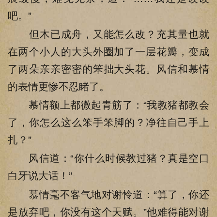
吧。”
但木已成舟，又能怎么改？充其量也就
在两个小人的大头外圈加了一层花瓣，变成
了两朵亲亲密密的笨拙大头花。风信和慕情
的表情更惨不忍睹了。
慕情额上都微起青筋了：“我教猪都教会
了，你怎么这么笨手笨脚的？净往自己手上
扎？”
风信道：“你什么时候教过猪？真是空口
白牙说大话！”
慕情毫不客气地对谢怜道：“算了，你还
是放弃吧，你没有这个天赋。”他难得能对谢