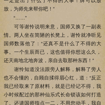
一定是出了什么了不得的大事！牌可以放
放，为师先来帮你吧！”
“……”
可等谢怜说明来意，国师又换了一副表
情。两人坐在简陋的长凳上，谢怜就净听见
国师数落他了：“还真不是什么了不得的大
事。一个生辰而已，这也值得你想这么久，
还天南地北地奔波，亲自去取那种东西！”
谢怜知道没法跟旁人解释，解释了旁人
也不会懂的，自顾自揉得眉心红，道：“反正
我已经取来了原材料，就是已经记不得，我
小时候配过的那种仙乐式长命锁该如何打造
了。还请国师指点一二，不用您动手，我自