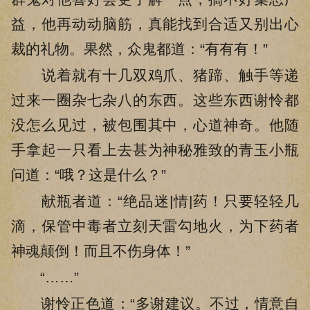
益，他再动动脑筋，真能找到合适又别出心
裁的礼物。果然，众鬼都道：“有有有！”
说着就有十几双鸡爪、猪蹄、触手等递
过来一圈杂七杂八的东西。这些东西谢怜都
没怎么见过，被包围其中，心道神奇。他随
手拿起一只看上去甚为神秘雅致的青玉小瓶
问道：“哦？这是什么？”
献瓶者道：“绝品迷|情|药！只要轻轻几
滴，保管中毒者立刻天雷勾地火，为下药者
神魂颠倒！而且不伤身体！”
“……”
谢怜正色道：“多谢建议。不过，情意自