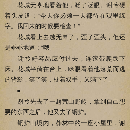
花城无辜地看着他，眨了眨眼。谢怜硬
着头皮道：“今天你必须一天都待在观里练
字。我回来的时候要检查！”
花城看上去越无辜了，歪了歪头，但还
是乖乖地道：“哦。”
谢怜好容易应付过去，连滚带爬跌下
床。花城半倚在台上，眯眼看着他落荒而逃
的背影，笑了笑，枕着双手，又躺下了。
●
谢怜先去了一趟荒山野岭，拿到自己想
要的东西之后，他又去了铜炉。
铜炉山境内，莽林中的一座小屋里，谢