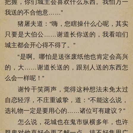
把握，你们城主会喜欢什么东西。我怕万一
我送的不合他意……”
猪屠夫道：“嗨，您瞎操什么心呢，其实
只要是大伯公……谢道长你送的，我看咱们
城主都会开心得不得了。”
“是啊。哪怕是送张废纸他也肯定会高兴
的，大……谢道长送的，跟别人送的东西怎
么会一样呢！”
谢怜干笑两声，觉得这种想法未免太过
自恋轻浮，不庄重诚挚，道：“不能这么说，
选礼物一定是要用心的……诸位可有建议？”
怎么说，花城也在鬼市纵横多年，也许
群鬼对他喜好会更了解一点，搞不好集思广