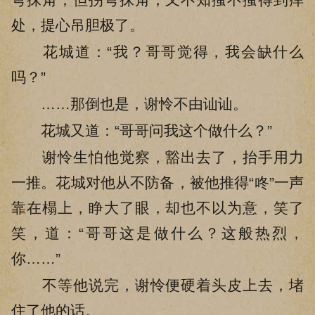
处，提心吊胆极了。
花城道：“我？哥哥觉得，我会缺什么
吗？”
……那倒也是，谢怜不由讪讪。
花城又道：“哥哥问我这个做什么？”
谢怜生怕他觉察，豁出去了，抬手用力
一推。花城对他从不防备，被他推得“咚”一声
靠在榻上，睁大了眼，却也不以为意，笑了
笑，道：“哥哥这是做什么？这般热烈，
你……”
不等他说完，谢怜便硬着头皮上去，堵
住了他的话。