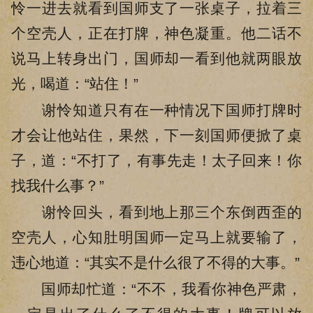
怜一进去就看到国师支了一张桌子，拉着三
个空壳人，正在打牌，神色凝重。他二话不
说马上转身出门，国师却一看到他就两眼放
光，喝道：“站住！”
谢怜知道只有在一种情况下国师打牌时
才会让他站住，果然，下一刻国师便掀了桌
子，道：“不打了，有事先走！太子回来！你
找我什么事？”
谢怜回头，看到地上那三个东倒西歪的
空壳人，心知肚明国师一定马上就要输了，
违心地道：“其实不是什么很了不得的大事。”
国师却忙道：“不不，我看你神色严肃，