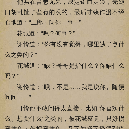
他实在苦思无果，决定铤而走险，先随
口胡乱扯了些有的没的，最后才装作漫不经
心地道：“三郎，问你一事。”
花城道：“嗯？何事？”
谢怜道：“你有没有觉得，哪里缺了点什
么之类的？”
花城道：“缺？哥哥是指什么？你缺什么
吗？”
谢怜道：“哦，不是……我是说你。随便
问问……”
可怜他不敢问得太直接，比如“你喜欢什
么、想要什么”之类的，被花城察觉，只好拐
弯抹角；但拐弯抹角，又不知搔不搔得到痒