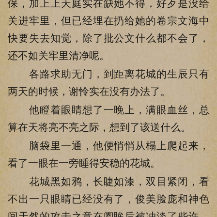
保，加上上天庭实在缺她不得，好歹是没给
关进牢里，但已经埋在扔给她的卷宗文海中
快要失去知觉，除了批公文什么都不会了，
还不如关牢里清净呢。
各路求助无门，到距离花城的生辰只有
两天的时候，谢怜实在没有办法了。
他瞪着眼睛想了一晚上，满眼血丝，总
算在天将亮不亮之际，想到了该送什么。
脑袋里一通，他便悄悄从榻上爬起来，
看了一眼在一旁睡得安稳的花城。
花城黑如鸦，长睫如漆，双目紧闭，看
不出一只眼睛已经没有了，俊美脸庞和神色
间天然的攻击之意在阖眸后被冲淡了些许，