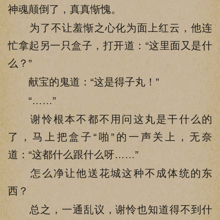
神魂颠倒了，真真惭愧。
为了不让羞惭之心化为面上红云，他连
忙拿起另一只盒子，打开道：“这里面又是什
么？”
献宝的鬼道：“这是得子丸！”
“……”
谢怜根本不都不用问这丸是干什么的
了，马上把盒子“啪”的一声关上，无奈
道：“这都什么跟什么呀……”
怎么净让他送花城这种不成体统的东
西？
总之，一通乱议，谢怜也知道得不到什