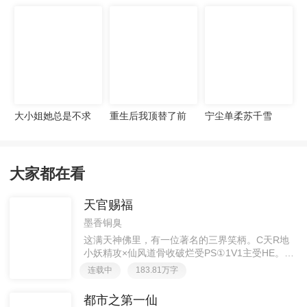
宠妻无度
大小姐她总是不求
重生后我顶替了前
宁尘单柔苏千雪
上进
夫白月光许知意裴
珩
大家都在看
天官赐福
墨香铜臭
这满天神佛里，有一位著名的三界笑柄。C天R地
小妖精攻×仙风道骨收破烂受PS①1V1主受HE。②
胡说八道，莫要考据，随便看看。③每日2000左右
连载中
183.81万字
更新，有特殊情况会在文案说明。一天只有一更，