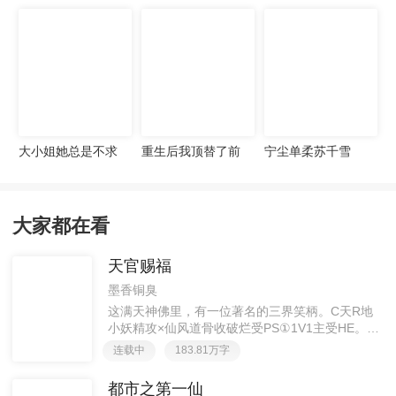
宠妻无度
大小姐她总是不求
重生后我顶替了前
宁尘单柔苏千雪
上进
夫白月光许知意裴
珩
大家都在看
天官赐福
墨香铜臭
这满天神佛里，有一位著名的三界笑柄。C天R地
小妖精攻×仙风道骨收破烂受PS①1V1主受HE。②
胡说八道，莫要考据，随便看看。③每日2000左右
连载中
183.81万字
更新，有特殊情况会在文案说明。一天只有一更，