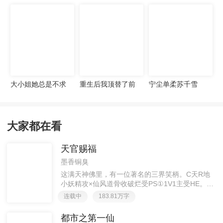
宠妻无度
大小姐她总是不求
重生后我顶替了前
宁尘单柔苏千雪
上进
夫白月光许知意裴
珩
大家都在看
天官赐福
墨香铜臭
这满天神佛里，有一位著名的三界笑柄。C天R地
小妖精攻×仙风道骨收破烂受PS①1V1主受HE。②
胡说八道，莫要考据，随便看看。③每日2000左右
连载中
183.81万字
更新，有特殊情况会在文案说明。一天只有一更，