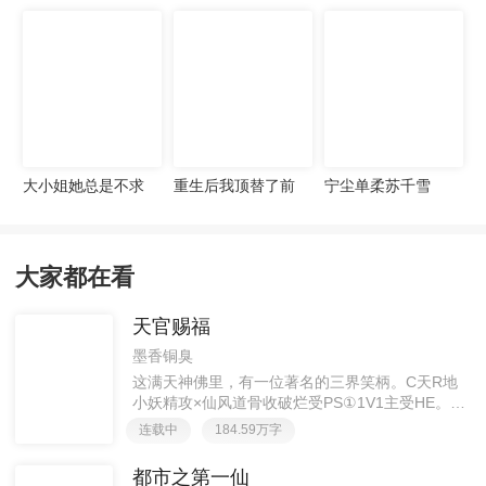
宠妻无度
大小姐她总是不求
重生后我顶替了前
宁尘单柔苏千雪
上进
夫白月光许知意裴
珩
大家都在看
天官赐福
墨香铜臭
这满天神佛里，有一位著名的三界笑柄。C天R地
小妖精攻×仙风道骨收破烂受PS①1V1主受HE。②
胡说八道，莫要考据，随便看看。③每日2000左右
连载中
184.59万字
更新，有特殊情况会在文案说明。一天只有一更，